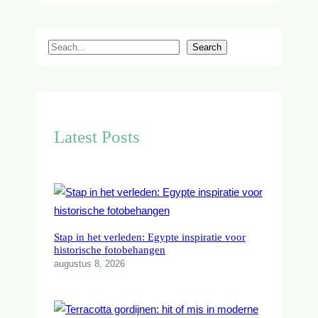
S
Search
e
a
r
c
Latest Posts
h
Stap in het verleden: Egypte inspiratie voor
historische fotobehangen
augustus 8, 2026