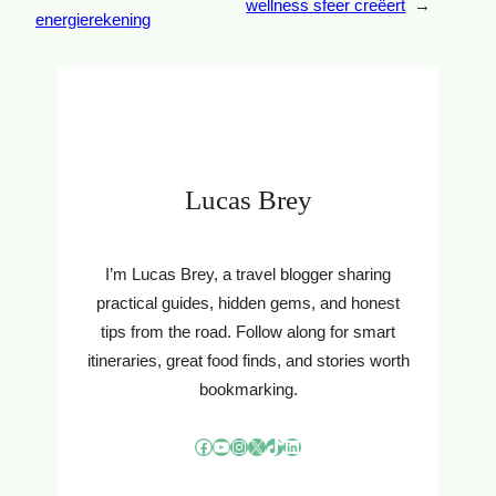
wellness sfeer creëert
→
energierekening
Lucas Brey
I’m Lucas Brey, a travel blogger sharing
practical guides, hidden gems, and honest
tips from the road. Follow along for smart
itineraries, great food finds, and stories worth
bookmarking.
Facebook
YouTube
Instagram
X
TikTok
LinkedIn