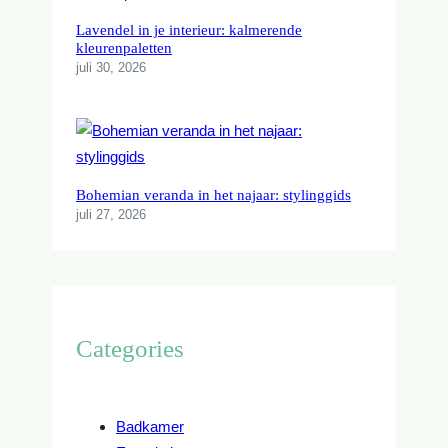
N
Lavendel in je interieur: kalmerende
G
kleurenpaletten
E
juli 30, 2026
N
V
O
O
R
K
Bohemian veranda in het najaar: stylinggids
L
juli 27, 2026
E
I
N
E
A
P
Categories
P
A
R
Badkamer
T