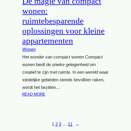
De magie van compact
K
E
wonen:
R
E
E
ruimtebesparende
E
T
N
oplossingen voor kleine
R
V
O
O
appartementen
I
U
Wonen
N
D
J
Het wonder van compact wonen Compact
:
E
L
wonen biedt de unieke gelegenheid om
M
E
creatief te zijn met ruimte. In een wereld waar
O
S
stedelijke gebieden steeds bevolkter raken,
D
S
wordt het bezitten…
E
I
:
READ MORE
R
S
D
N
M
E
E
O
M
W
R
A
O
E
1
2
3
…
11
→
G
N
I