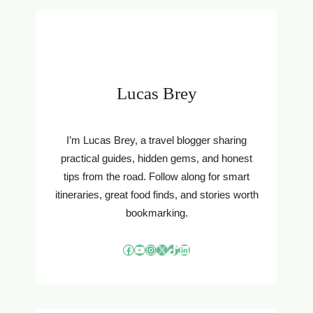
I
I
N
E
N
J
V
G
E
A
V
N
O
C
O
Lucas Brey
O
R
M
J
P
A
I’m Lucas Brey, a travel blogger sharing
A
A
C
practical guides, hidden gems, and honest
R
T
tips from the road. Follow along for smart
S
W
S
itineraries, great food finds, and stories worth
O
L
bookmarking.
N
A
E
A
Facebook
YouTube
Instagram
X
TikTok
LinkedIn
N
P
:
K
R
A
U
M
I