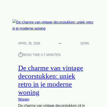
E
T
S
R
R
O
V
A
P
A
N
Z
R
S
E
I
F
T
N
O
T
G
R
E
APRIL 30, 2026
SENN
M
N
E
:
⏱︎
READ TIME:
5-7 MINUTEN
E
E
R
S
De charme van vintage
J
S
E
E
decorstukken: uniek
C
N
retro in je moderne
A
T
R
I
woning
P
Ë
O
Wonen
L
R
E
De charme van vintage decorstukken zit in