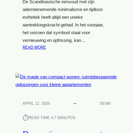
T
De Scandinavische eenvoud met zijn
P
A
adembenemende minimalisme en tijdloze
S
G
esthetiek heeft altijd een unieke
G
E
aantrekkingskracht gehad. In het voorjaar,
E
D
W
het seizoen dat symbool staat voor
E
I
vernieuwing en opfrissing, kan…
C
J
O
:
READ MORE
Z
R
S
E
S
C
G
T
A
I
U
N
D
K
D
S
K
I
E
N
N
A
APRIL 12, 2026
SENN
:
V
U
I
⏱︎
READ TIME:
4-7 MINUTEN
N
S
I
C
E
H