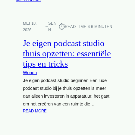
E
O
N
G
V
E
O
E
MEI 18,
SEN
⏱︎
O
READ TIME:
4-6 MINUTEN
R
2026
N
R
K
Z
Je eigen podcast studio
A
O
M
thuis opzetten: essentiële
M
E
E
tips en tricks
R
R
I
Wonen
S
D
E
Je eigen podcast studio beginnen Een luxe
E
B
E
podcast studio bij je thuis opzetten is meer
B
Ë
dan alleen investeren in apparatuur; het gaat
Q
N
om het creëren van een ruimte die…
’
V
:
READ MORE
S
O
J
O
E
R
E
E