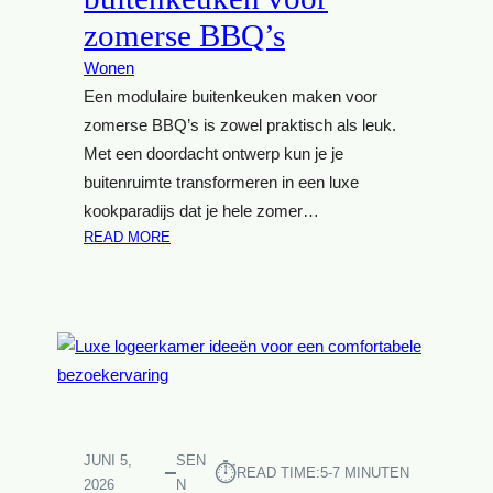
O
E
zomerse BBQ’s
E
M
K
E
Wonen
B
N
Een modulaire buitenkeuken maken voor
U
T
I
zomerse BBQ’s is zowel praktisch als leuk.
E
T
Met een doordacht ontwerp kun je je
N
E
buitenruimte transformeren in een luxe
N
kookparadijs dat je hele zomer…
:
:
READ MORE
T
B
I
O
P
U
S
W
V
J
O
E
O
E
R
I
E
G
JUNI 5,
SEN
E
⏱︎
READ TIME:
5-7 MINUTEN
E
2026
N
N