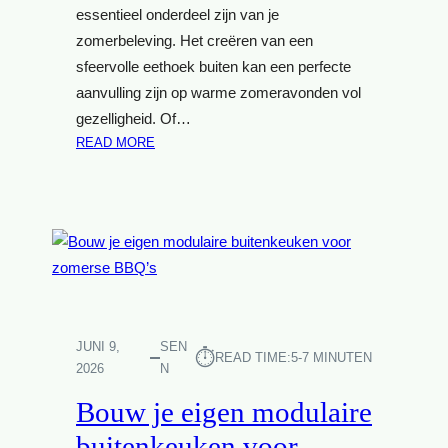
E
essentieel onderdeel zijn van je
V
T
O
zomerbeleving. Het creëren van een
N
O
sfeervolle eethoek buiten kan een perfecte
A
R
aanvulling zijn op warme zomeravonden vol
J
B
gezelligheid. Of…
A
I
:
READ MORE
A
N
C
R
N
R
:
E
E
S
N
Ë
T
S
E
Y
T
R
L
A
E
I
D
E
N
A
N
G
P
JUNI 9,
SEN
⏱︎
READ TIME:
5-7 MINUTEN
E
G
P
2026
N
E
I
A
Bouw je eigen modulaire
T
D
R
H
S
T
buitenkeuken voor