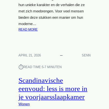
T
T
hun unieke karakter en de verhalen die ze
T
I
met zich meebrengen. Voor veel mensen
O
P
bieden deze stukken een manier om hun
T
S
L
moderne…
E
U
:
READ MORE
N
X
D
T
E
E
R
T
C
I
U
H
C
I
APRIL 21, 2026
SENN
A
K
N
R
S
K
⏱︎
M
READ TIME:
5-7 MINUTEN
A
E
M
V
Scandinavische
E
A
eenvoud: less is more in
R
N
:
V
je voorjaarsslaapkamer
S
I
T
Wonen
N
A