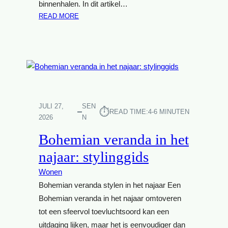
binnenhalen. In dit artikel…
:
READ MORE
C
I
T
Y
E
S
C
A
JULI 27,
SEN
⏱︎
READ TIME:
4-6 MINUTEN
P
2026
N
E
Bohemian veranda in het
:
S
najaar: stylinggids
C
Wonen
A
N
Bohemian veranda stylen in het najaar Een
D
Bohemian veranda in het najaar omtoveren
I
tot een sfeervol toevluchtsoord kan een
N
uitdaging lijken, maar het is eenvoudiger dan