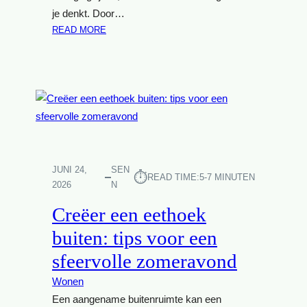
A
je denkt. Door…
V
:
READ MORE
I
B
S
O
C
H
H
E
E
M
L
I
A
A
N
N
D
V
H
JUNI 24,
SEN
⏱︎
READ TIME:
5-7 MINUTEN
E
U
2026
N
R
I
Creëer een eethoek
A
S
N
I
buiten: tips voor een
D
D
sfeervolle zomeravond
A
E
I
E
Wonen
N
Ë
Een aangename buitenruimte kan een
H
N