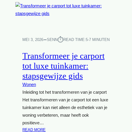
I
E
G
N
E
C
N
O
P
M
O
F
⏱︎
MEI 3, 2026
SENN
READ TIME:
5-7 MINUTEN
D
O
C
R
Transformeer je carport
A
T
S
tot luxe tuinkamer:
A
T
B
stapsgewijze gids
S
E
T
L
Wonen
U
E
Inleiding tot het transformeren van je carport
D
B
I
Het transformeren van je carport tot een luxe
E
O
tuinkamer kan niet alleen de esthetiek van je
Z
T
woning verbeteren, maar heeft ook
O
H
E
positieve…
U
K
:
READ MORE
I