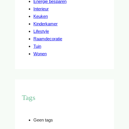
E
Energie besparen
M
Interieur
E
Keuken
N
Kinderkamer
T
Lifestyle
E
Raamdecoratie
N
Tuin
Wonen
Tags
Geen tags