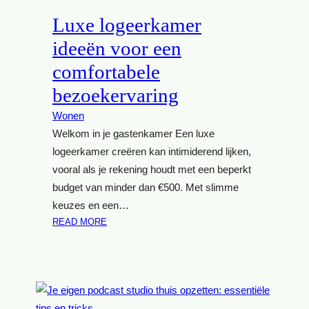
N
S
Luxe logeerkamer
M
F
O
E
ideeën voor een
D
E
comfortabele
U
R
L
V
bezoekervaring
A
O
I
Wonen
L
R
L
Welkom in je gastenkamer Een luxe
E
E
logeerkamer creëren kan intimiderend lijken,
B
Z
vooral als je rekening houdt met een beperkt
U
O
budget van minder dan €500. Met slimme
I
M
T
keuzes en een…
E
E
:
READ MORE
R
N
L
A
K
U
V
E
X
O
U
E
N
K
L
D