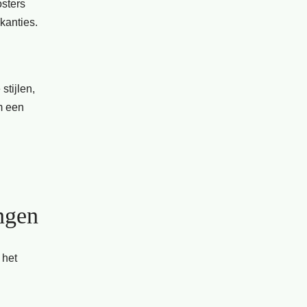
osters
kanties.
stijlen,
m een
ngen
 het
n