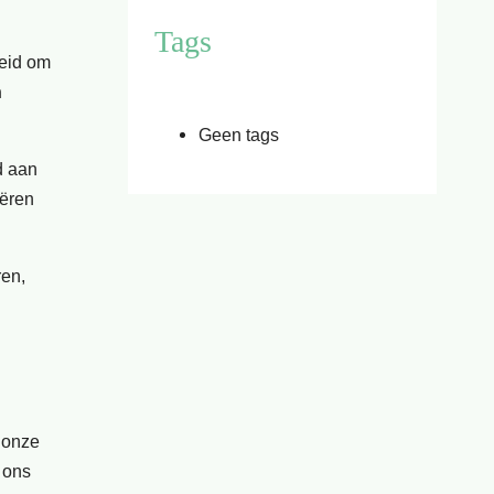
Tags
heid om
n
Geen tags
d aan
eëren
ren,
k onze
 ons