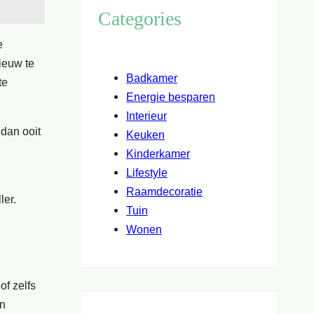
Categories
e
ieuw te
Badkamer
te
Energie besparen
Interieur
dan ooit
Keuken
Kinderkamer
Lifestyle
Raamdecoratie
ler.
Tuin
Wonen
f zelfs
en