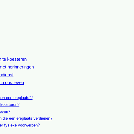
n te koesteren
met herinneringen
ndienst
in ons leven
nen een ereplaats”?
 koesteren?
geven?
n die een ereplaats verdienen?
er fysieke voorwerpen?