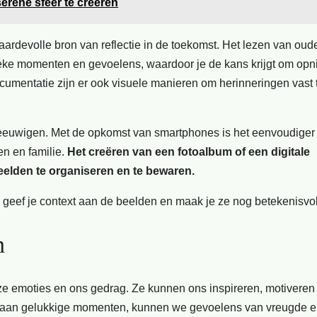
erene sfeer te creëren
waardevolle bron van reflectie in de toekomst. Het lezen van oud
eke momenten en gevoelens, waardoor je de kans krijgt om opn
ocumentatie zijn er ook visuele manieren om herinneringen vast 
eeuwigen. Met de opkomst van smartphones is het eenvoudiger 
n en familie.
Het creëren van een fotoalbum of een digitale
eelden te organiseren en te bewaren.
, geef je context aan de beelden en maak je ze nog betekenisvol
n
emoties en ons gedrag. Ze kunnen ons inspireren, motiveren o
en aan gelukkige momenten, kunnen we gevoelens van vreugde 