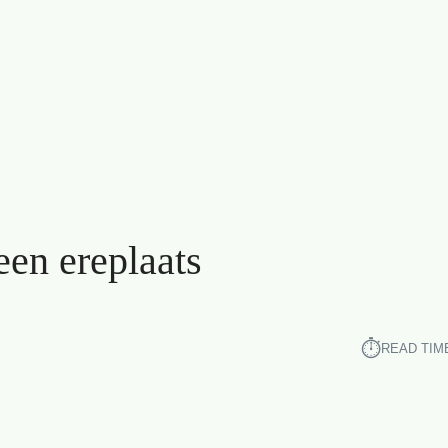
een ereplaats
⏱︎
READ TIM