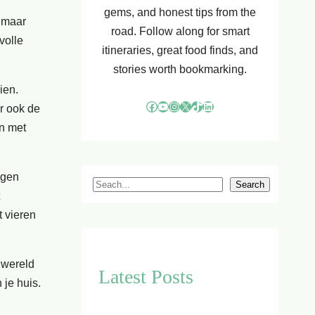
gems, and honest tips from the
 maar
road. Follow along for smart
volle
itineraries, great food finds, and
stories worth bookmarking.
ien.
Facebook
YouTube
Instagram
X
TikTok
LinkedIn
r ook de
en met
ngen
S
Search
e
t vieren
a
r
c
 wereld
Latest Posts
h
 je huis.