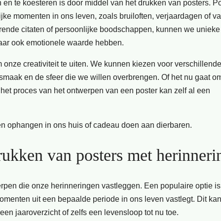
 en te koesteren is door middel van het drukken van posters. P
jke momenten in ons leven, zoals bruiloften, verjaardagen of va
rerende citaten of persoonlijke boodschappen, kunnen we unieke
 maar ook emotionele waarde hebben.
nze creativiteit te uiten. We kunnen kiezen voor verschillende 
 smaak en de sfeer die we willen overbrengen. Of het nu gaat o
 het proces van het ontwerpen van een poster kan zelf al een
nen ophangen in ons huis of cadeau doen aan dierbaren.
rukken van posters met herinneri
erpen die onze herinneringen vastleggen. Een populaire optie is
omenten uit een bepaalde periode in ons leven vastlegt. Dit ka
en jaaroverzicht of zelfs een levensloop tot nu toe.