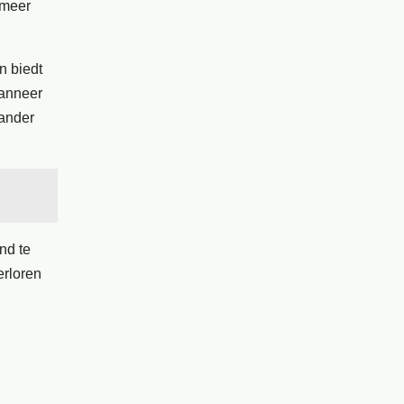
 meer
n biedt
Wanneer
 ander
nd te
erloren