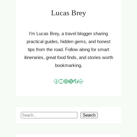
Lucas Brey
I’m Lucas Brey, a travel blogger sharing
practical guides, hidden gems, and honest
tips from the road. Follow along for smart
itineraries, great food finds, and stories worth
bookmarking.
Facebook
YouTube
Instagram
X
TikTok
LinkedIn
S
Search
e
a