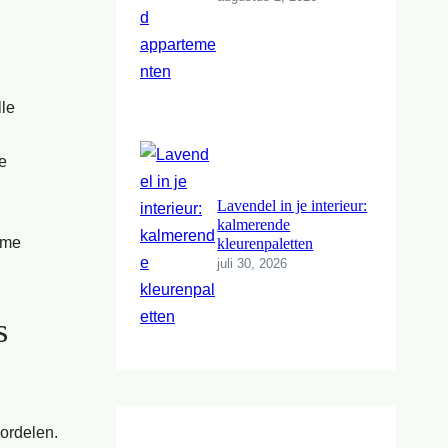
lle
te
Lavendel in je interieur:
kalmerende
ame
kleurenpaletten
juli 30, 2026
s
oordelen.