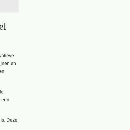
el
vatieve
ijnen en
nen
de
n een
uis. Deze