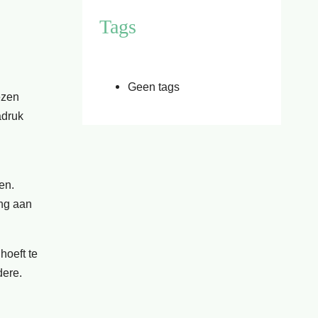
Tags
Geen tags
ezen
adruk
en.
ing aan
hoeft te
dere.