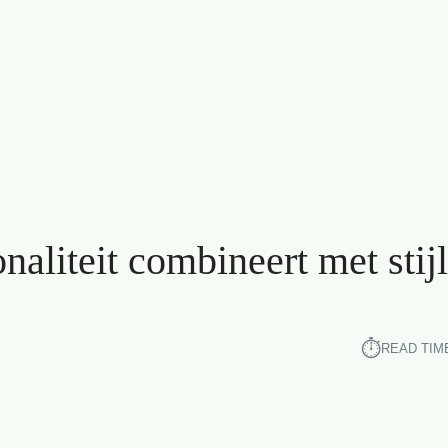
aliteit combineert met stijl
⏱︎
READ TIM