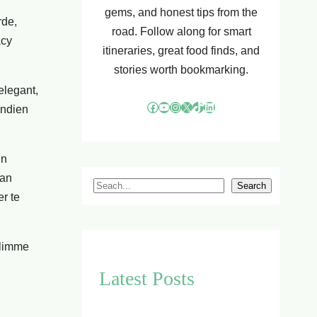
gems, and honest tips from the
rde,
road. Follow along for smart
acy
itineraries, great food finds, and
stories worth bookmarking.
elegant,
Facebook
YouTube
Instagram
X
TikTok
LinkedIn
endien
in
van
S
Search
r te
e
a
r
slimme
c
Latest Posts
h