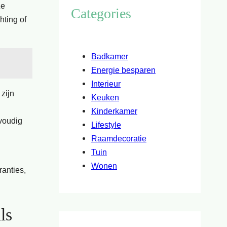
Ze
Categories
hting of
Badkamer
Energie besparen
Interieur
zijn
Keuken
Kinderkamer
nvoudig
Lifestyle
Raamdecoratie
Tuin
Wonen
ranties,
ls