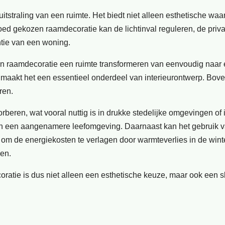
itstraling van een ruimte. Het biedt niet alleen esthetische waa
oed gekozen raamdecoratie kan de lichtinval reguleren, de priv
ntie van een woning.
t kan raamdecoratie een ruimte transformeren van eenvoudig naar 
 Dit maakt het een essentieel onderdeel van interieurontwerp. Bov
ren.
beren, wat vooral nuttig is in drukke stedelijke omgevingen of 
aan een aangenamere leefomgeving. Daarnaast kan het gebruik 
m de energiekosten te verlagen door warmteverlies in de winte
men.
ecoratie is dus niet alleen een esthetische keuze, maar ook een 