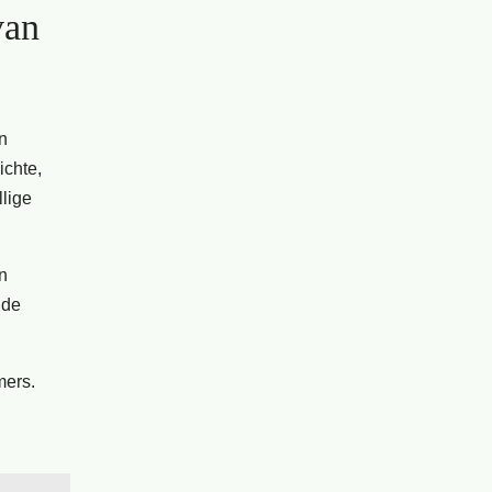
van
n
ichte,
llige
n
 de
mers.