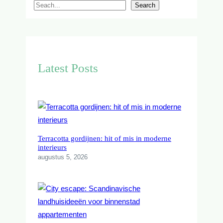
S
Search
e
a
r
c
Latest Posts
h
Terracotta gordijnen: hit of mis in moderne
interieurs
augustus 5, 2026